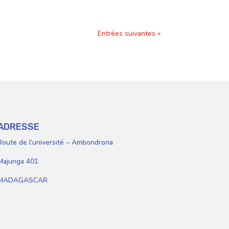
Entrées suivantes »
lèves
Personnels
ADRESSE
Route de l’université – Ambondrona
Majunga 401
MADAGASCAR