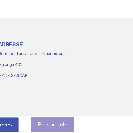
lèves
Personnels
ADRESSE
Route de l’université – Ambondrona
Majunga 401
MADAGASCAR
lèves
Personnels