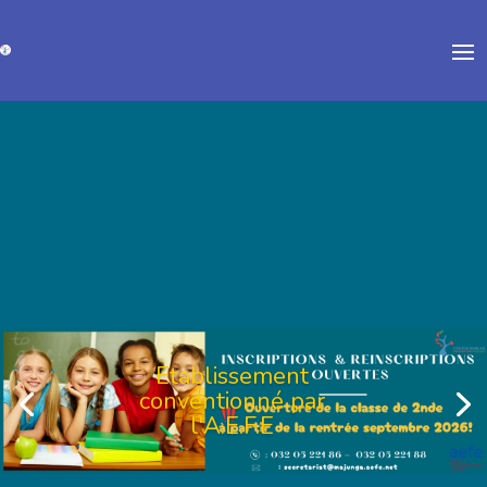
Etablissement
conventionné par
l'A.E.F.E