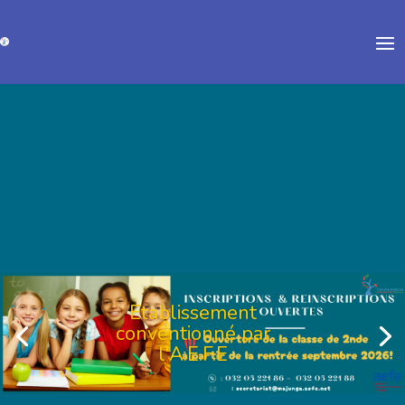
Etablissement
conventionné par
l'A.E.F.E