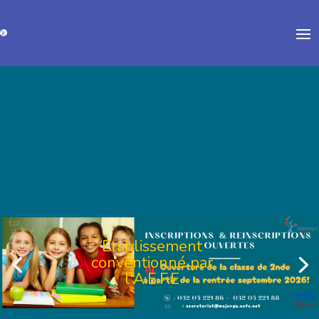
Etablissement
conventionné par
l'A.E.F.E