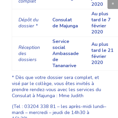
complet
2020
Au plus
Dépôt du
Consulat
tard le 7
dossier *
de Majunga
février
2020
Service
Au plus
Réception
social
tard le 21
des
Ambassade
février
dossiers
de
2020
Tananarive
* Dès que votre dossier sera complet, et
visé par le collège, vous êtes invités à
prendre rendez-vous avec les services du
Consulat à Majunga : Mme Judith
(Tel : 03204 338 81 – les après-midi lundi–
mardi – mercredi – jeudi de 14h30 à