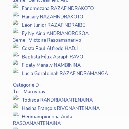
2ème : Saint Jeanne d’Arc
Fanomezana RAZAFINDRAKOTO
Hanjary RAZAFINDRAKOTO
Léon Junior RAZAFINDRAIBE
Fy Ny Aina ANDRIANOROSOA
3ème : Victoire Rasoamanarivo
Costa Paul Alfredo HADJI
Baptista Félix Asraph RAVO
Fidaly Manaly NAMBININA
Lucia Goraldinah RAZAFINDRAMANGA
Catégorie D
1er : Marovoay
Todisoa RANDRIANANTENAINA
Hasina François RIVONANTENAINA
Herimampionona Anita
RASOANANTENAINA