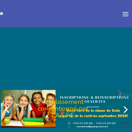
Etablissement
conventionné par
Etablissement
l'A.E.F.E
conventionné par
l'A.E.F.E