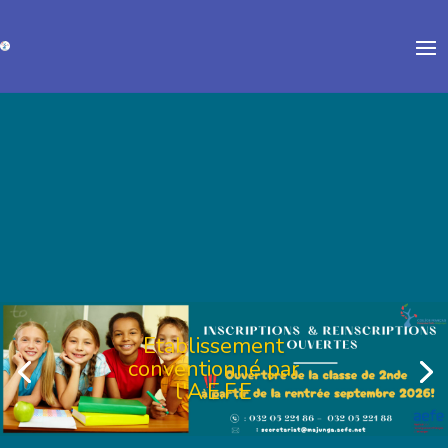
Collège
Français de
Majunga
Etablissement
conventionné par
l'A.E.F.E