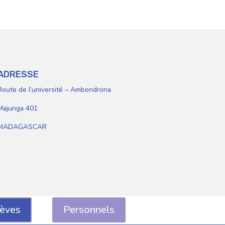
lèves
Personnels
ADRESSE
Route de l’université – Ambondrona
Majunga 401
MADAGASCAR
lèves
Personnels