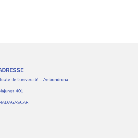
lèves
Personnels
ADRESSE
Route de l’université – Ambondrona
Majunga 401
MADAGASCAR