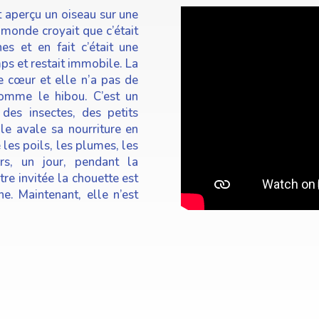
 aperçu un oiseau sur une
monde croyait que c’était
es et en fait c’était une
mps et restait immobile. La
e cœur et elle n’a pas de
comme le hibou. C’est un
des insectes, des petits
le avale sa nourriture en
e les poils, les plumes, les
rs, un jour, pendant la
tre invitée la chouette est
. Maintenant, elle n’est