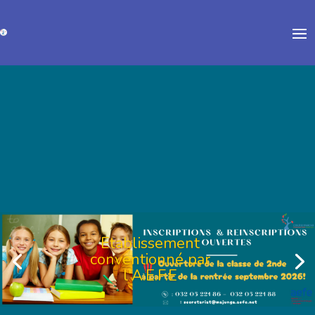
Etablissement
conventionné par
l'A.E.F.E