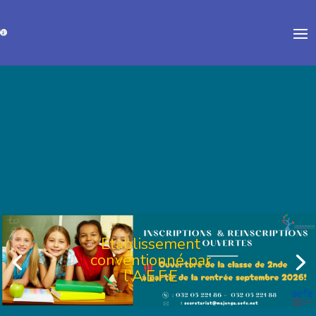
Etablissement
conventionné par
Etablissement
l'A.E.F.E
conventionné par
l'A.E.F.E