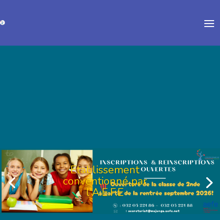
Etablissement
conventionné par
Etablissement
l'A.E.F.E
conventionné par
l'A.E.F.E