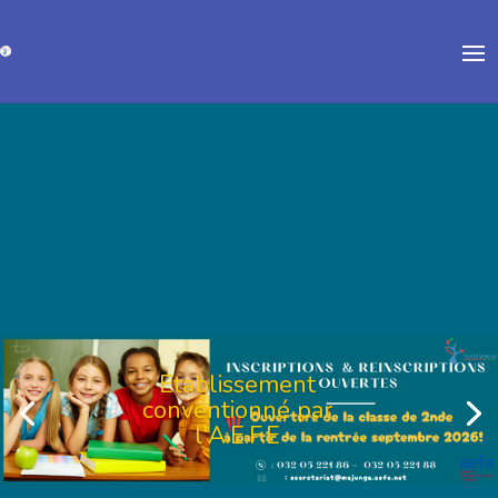
Etablissement
conventionné par
Etablissement
l'A.E.F.E
conventionné par
l'A.E.F.E